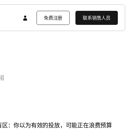
免费注册
联系销售人员
特色内容
特色内容
AppsFlyer 入门
产品导览
产品导览
产品导览
招
产品要闻
企业解决方案
产品要闻
客户学习中心
开发者资源中心
客户成功案例
企业级安全防护
知识库
盲区：你以为有效的投放，可能正在浪费预算