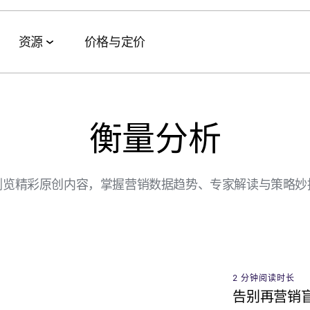
资源
价格与定价
衡量分析
数据协作套件
活动与网络研讨会
合作伙伴
AI 智能体套件
客户成功案例
数据管理
全球网络研讨会
技术与渠道合作伙伴
Agent Hub
eBay
浏览精彩原创内容，掌握营销数据趋势、专家解读与策略妙
TV
受众激活
特色活动
代理
MCP
Fetch
零售媒体衡量
MAMA
AWS
Playrix
Signal Hub
MAMA 赞助商
Panera
变现
数据净室
播客
Axis Bank
2 分钟阅读时长
告别再营销
Wolt