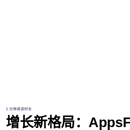
增量分析
旅行与本地生活
AI 营销
延迟深度链接
素材优化
订阅类应用
链接管理
受众细分
作弊防护
产品分析
2 分钟阅读时长
增长新格局：AppsFl