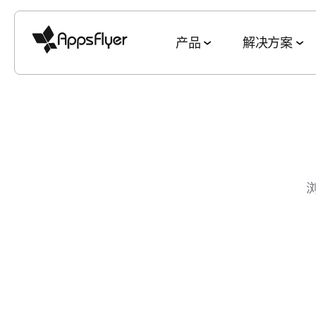
产品
解决方案
衡量套件
按行业细分
博客
调查 & 报告
深度链接套件
按目标细分
移动归因
游戏
衡量与归因
2025 五大趋势
网页到应用
获客与 ROAS
CTV 归因
金融
用户获取
游戏现状报告
二维码到应用
客户留存与 L
PC & 主机端归因
电商
互动与留存
电商现状报告
邮件到应用
全渠道买量
跨平台衡量
娱乐
深度链接
素材优化报告
短信到应用
素材策略
ROI 衡量
美食佳饮
数据协作
应用营销基准数据
推荐到应用
媒体销售与
营销分析
健康健身
素材优化
广告平台表现报告
社交媒体到应用