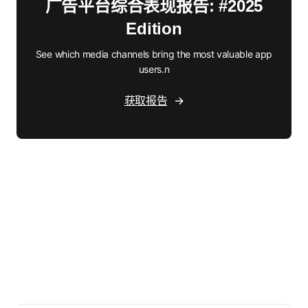
广告平台综合表现报告: #2025
Edition
See which media channels bring the most valuable app
users.n
获取报告