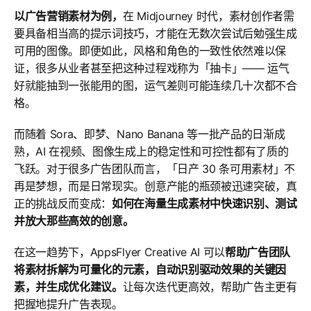
以广告营销素材为例，
在 Midjourney 时代，素材创作者需
要具备相当高的提示词技巧，才能在无数次尝试后勉强生成
可用的图像。即便如此，风格和角色的一致性依然难以保
证，很多从业者甚至把这种过程戏称为「抽卡」—— 运气
好就能抽到一张能用的图，运气差则可能连续几十次都不合
格。
而随着 Sora、即梦、Nano Banana 等一批产品的日渐成
熟，AI 在视频、图像生成上的稳定性和可控性都有了质的
飞跃。对于很多广告团队而言，「日产 30 条可用素材」不
再是梦想，而是日常现实。创意产能的瓶颈被迅速突破，真
正的挑战反而变成：
如何在海量生成素材中快速识别、测试
并放大那些高效的创意。
在这一趋势下，AppsFlyer Creative AI 可以
帮助广告团队
将素材拆解为可量化的元素，自动识别驱动效果的关键因
素，并生成优化建议。
让每次迭代更高效，帮助广告主更有
把握地提升广告表现。