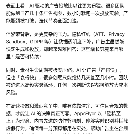
表面上看，AI 驱动的广告投放比以往更为迅猛。很多团队
能做到日产几十条广告视频，数小时就跑一次投放实验。产
能瓶颈被打破，迭代节奏全面加速。
但繁荣背后，是更复杂的压力。隐私红线（ATT、Privacy
Sandbox、GDPR 等）让数据透明度下降，广告主虽然能
快速生成和投放，却越来越难回答：这些增长究竟来自哪
里？是否可持续？
同时，素材生命周期被极度压缩。AI 让广告「产得快」，
但也「衰得快」，很多创意只能维持几天甚至几小时。团队
被迫进入高频实验循环，任何一次判断失误都可能放大成本
风险。
在高速投放和激烈竞争中，唯有依靠洁净、可信且合规的数
据，才能让 AI 的决策真正可靠。AppsFlyer 以「隐私至
上」为理念，内置先进的防作弊机制，能够实时识别并拦截
虚假行为，确保每一分预算都用在实处，帮助广告主在合规