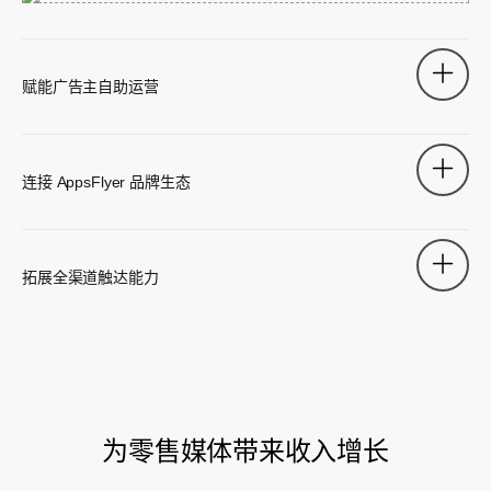
赋能广告主自助运营
让品牌在您的平台上自建成功路径。直观的自助式工具支
持广告主独立创建高表现受众，释放团队精力，专注推动
连接 AppsFlyer 品牌生态
广告平台规模化增长。
接入由数千家头部品牌组成的活跃网络，其中包括
McDonald’s、PepsiCo 和 Samsung。将您的第一方数据
拓展全渠道触达能力
转化为吸引高端广告主的强力引擎，助力其拓展媒体组
合。
在广告主希望触达的任何渠道快速启动强势投放。通过与
Meta、Google、TikTok 及主流 DSP 的即时对接，将第一
方数据转化为跨渠道增长引擎。
为零售媒体带来收入增长