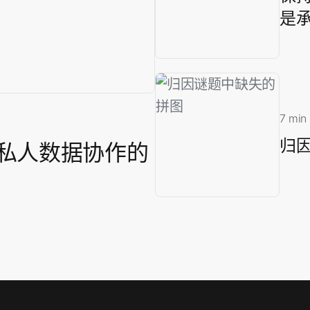
是
7 min
归
及私人数据协作的