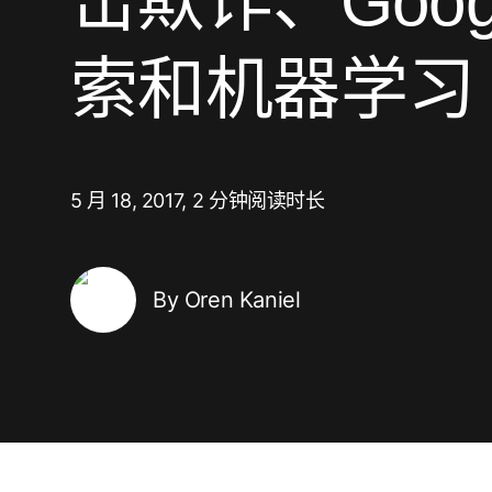
击欺诈、Goog
营销分析
健康健身
素材优化
广告平台表现报告
社交媒体到应用
增量分析
旅行与本地生活
AI 营销
延迟深度链接
索和机器学习
素材优化
订阅类应用
链接管理
受众细分
作弊防护
5 月 18, 2017,
2 分钟阅读时长
产品分析
By Oren Kaniel