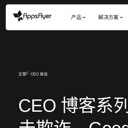
产品
解决方案
衡量套件
按行业细分
博客
调查 & 报告
深度链接套件
按目标细分
移动归因
游戏
衡量与归因
2025 五大趋势
网页到应用
获客与 ROAS
文章
CEO 来信
CTV 归因
金融
用户获取
游戏现状报告
二维码到应用
客户留存与 L
PC & 主机端归因
电商
互动与留存
电商现状报告
邮件到应用
全渠道买量
CEO 博客系
跨平台衡量
娱乐
深度链接
素材优化报告
短信到应用
素材策略
ROI 衡量
美食佳饮
数据协作
应用营销基准数据
推荐到应用
媒体销售与