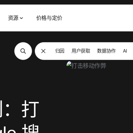
资源
价格与定价
归因
用户获取
数据协作
AI
Tags Navigation
数据协作套件
活动与网络研讨会
合作伙伴
AI 智能体套件
客户成功案例
数据管理
全球网络研讨会
技术与渠道合作伙伴
Agent Hub
eBay
TV
受众激活
特色活动
代理
MCP
Fetch
零售媒体衡量
MAMA
AWS
Playrix
列：打
Signal Hub
MAMA 赞助商
Panera
变现
数据净室
播客
Axis Bank