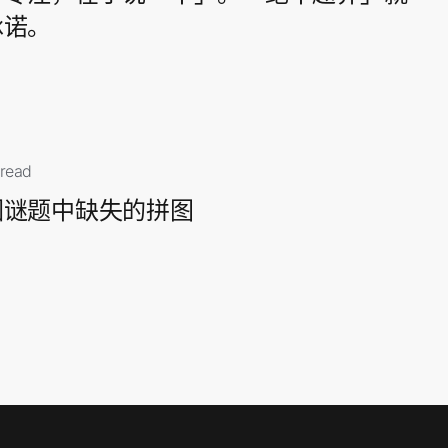
承诺。
 read
因谜题中缺失的拼图