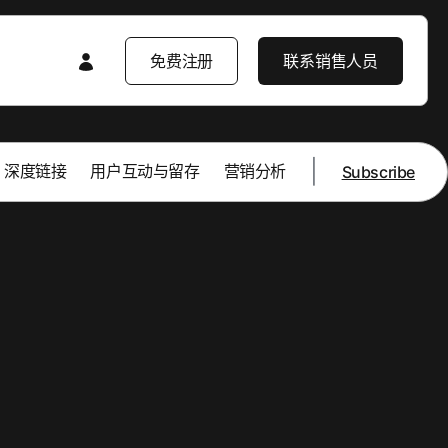
免费注册
联系销售人员
|
深度链接
用户互动与留存
营销分析
Subscribe
特色内容
特色内容
AppsFlyer 入门
产品导览
产品导览
产品导览
产品要闻
企业解决方案
产品要闻
客户学习中心
开发者资源中心
客户成功案例
企业级安全防护
知识库