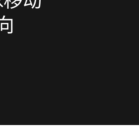
球移动
Wolt
向