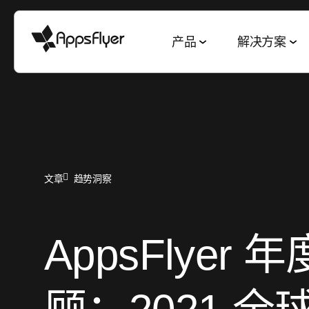
产品
解决方案
衡量套件
按行业细分
博客
调查 & 报告
深度链接套件
按目标细分
移动归因
游戏
衡量与归因
2025 五大趋势
网页到应用
获客与 ROAS
文章
趋势洞察
CTV 归因
金融
用户获取
游戏现状报告
二维码到应用
客户留存与 L
PC & 主机端归因
电商
互动与留存
电商现状报告
邮件到应用
全渠道买量
AppsFlyer 
跨平台衡量
娱乐
深度链接
素材优化报告
短信到应用
素材策略
ROI 衡量
美食佳饮
数据协作
应用营销基准数据
推荐到应用
媒体销售与