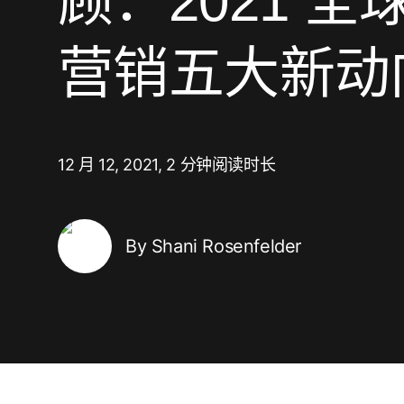
顾：2021 全
营销分析
健康健身
素材优化
广告平台表现报告
社交媒体到应用
增量分析
旅行与本地生活
AI 营销
延迟深度链接
营销五大新动
素材优化
订阅类应用
链接管理
受众细分
作弊防护
12 月 12, 2021,
2 分钟阅读时长
产品分析
By Shani Rosenfelder