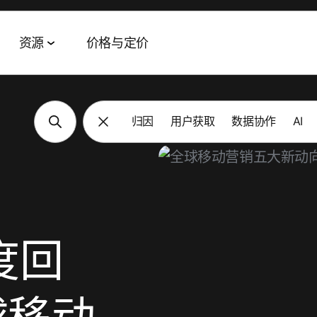
资源
价格与定价
归因
用户获取
数据协作
AI
Tags Navigation
数据协作套件
活动与网络研讨会
合作伙伴
AI 智能体套件
客户成功案例
数据管理
全球网络研讨会
技术与渠道合作伙伴
Agent Hub
eBay
TV
受众激活
特色活动
代理
MCP
Fetch
零售媒体衡量
MAMA
AWS
Playrix
年度回
Signal Hub
MAMA 赞助商
Panera
变现
数据净室
播客
Axis Bank