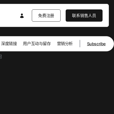
免费注册
联系销售人员
|
深度链接
用户互动与留存
营销分析
Subscribe
特色内容
特色内容
AppsFlyer 入门
产品导览
产品导览
产品导览
产品要闻
企业解决方案
产品要闻
客户学习中心
开发者资源中心
客户成功案例
企业级安全防护
知识库