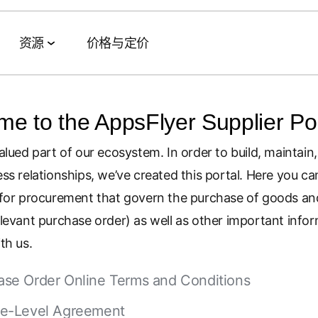
资源
价格与定价
e to the AppsFlyer Supplier Por
数据协作套件
活动与网络研讨会
合作伙伴
AI 智能体套件
客户成功案例
alued part of our ecosystem. In order to build, maintain
ss relationships, we’ve created this portal. Here you c
数据管理
全球网络研讨会
技术与渠道合作伙伴
Agent Hub
eBay
 for procurement that govern the purchase of goods and
TV
受众激活
特色活动
代理
MCP
Fetch
levant purchase order) as well as other important info
零售媒体衡量
MAMA
AWS
Playrix
th us.
Signal Hub
MAMA 赞助商
Panera
ase Order Online Terms and Conditions
变现
数据净室
播客
Axis Bank
ce-Level Agreement