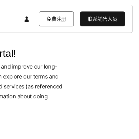
免费注册
联系销售人员
tal!
特色内容
特色内容
AppsFlyer 入门
, and improve our long-
an explore our terms and
产品导览
产品导览
产品导览
 services (as referenced
产品要闻
rmation about doing
企业解决方案
产品要闻
客户学习中心
开发者资源中心
客户成功案例
企业级安全防护
知识库