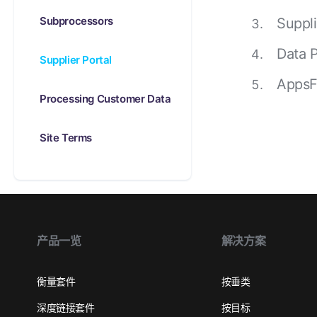
营销分析
健康健身
素材优化
广告平台表现报告
社交媒体到应用
Subprocessors
Suppli
增量分析
旅行与本地生活
AI 营销
延迟深度链接
Data 
Supplier Portal
素材优化
订阅类应用
链接管理
AppsFl
受众细分
Processing Customer Data
作弊防护
Site Terms
产品分析
产品一览
解决方案
衡量套件
按垂类
深度链接套件
按目标