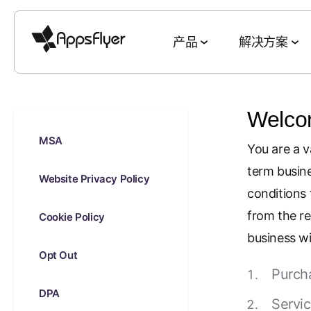
产品
解决方案
Welcom
MSA
衡量套件
按行业细分
博客
调查 & 报告
深度链接套件
按目标细分
You are a v
term busine
移动归因
游戏
衡量与归因
2025 五大趋势
网页到应用
获客与 ROAS
Website Privacy Policy
conditions
CTV 归因
金融
用户获取
游戏现状报告
二维码到应用
客户留存与 L
from the re
Cookie Policy
PC & 主机端归因
电商
互动与留存
电商现状报告
邮件到应用
全渠道买量
business wi
Opt Out
跨平台衡量
娱乐
深度链接
素材优化报告
短信到应用
素材策略
Purch
ROI 衡量
美食佳饮
数据协作
应用营销基准数据
推荐到应用
媒体销售与
DPA
Servi