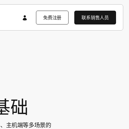
免费注册
联系销售人员
特色内容
特色内容
AppsFlyer 入门
产品导览
产品导览
产品导览
产品要闻
企业解决方案
产品要闻
客户学习中心
基础
开发者资源中心
客户成功案例
企业级安全防护
知识库
C、主机端等多场景的