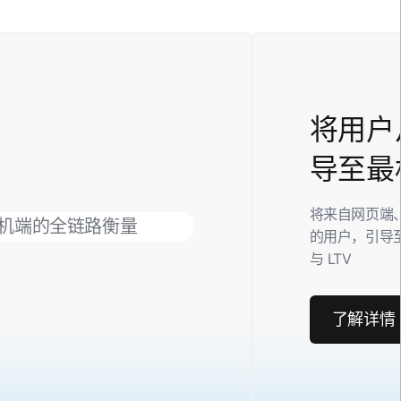
将用户
导至最
将来自网页端
的用户，引导至
与 LTV
了解详情