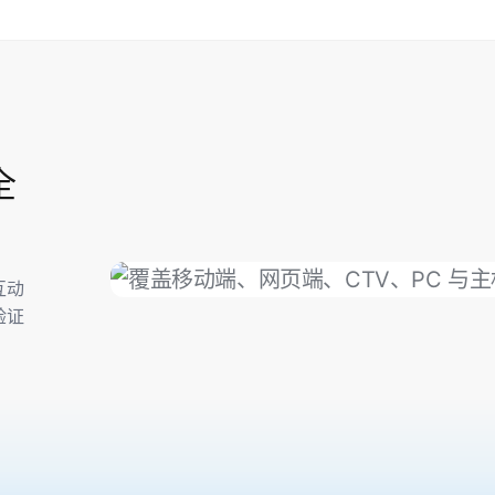
全
互动
验证