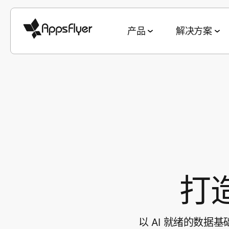
产品
解决方案
衡量套件
按行业细分
博客
调查 & 报告
深度链接套件
按目标细分
移动归因
游戏
衡量与归因
2025 五大趋势
网页到应用
获客与 ROAS
CTV 归因
金融
用户获取
游戏现状报告
二维码到应用
客户留存与 L
PC & 主机端归因
电商
互动与留存
电商现状报告
邮件到应用
全渠道买量
打
跨平台衡量
娱乐
深度链接
素材优化报告
短信到应用
素材策略
ROI 衡量
美食佳饮
数据协作
应用营销基准数据
推荐到应用
媒体销售与
以 AI 就绪的数
营销分析
健康健身
素材优化
广告平台表现报告
社交媒体到应用