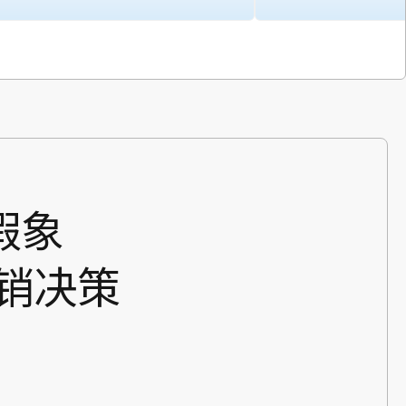
假象
销决策