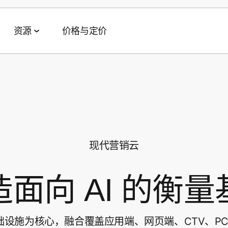
资源
价格与定价
数据协作套件
活动与网络研讨会
合作伙伴
AI 智能体套件
客户成功案例
数据管理
全球网络研讨会
技术与渠道合作伙伴
Agent Hub
eBay
TV
受众激活
特色活动
代理
MCP
Fetch
现代营销云
零售媒体衡量
MAMA
AWS
Playrix
造面向 AI 的衡量
Signal Hub
MAMA 赞助商
Panera
变现
数据净室
播客
Axis Bank
据基础设施为核心，融合覆盖应用端、网页端、CTV、P
Wolt