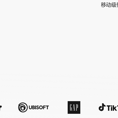
移动级
增量分析
旅行与本地生活
AI 营销
延迟深度链接
素材优化
订阅类应用
链接管理
受众细分
作弊防护
产品分析